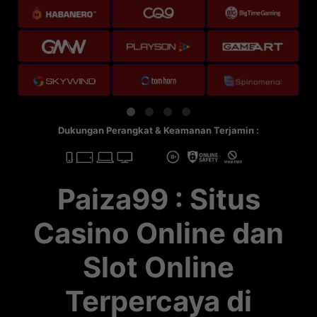
Dukungan Perangkat & Keamanan Terjamin :
Paiza99 : Situs
Casino Online dan
Slot Online
Terpercaya di