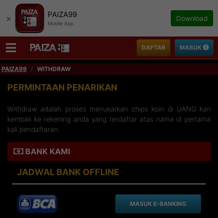
PAIZA99
×
Download
Mobile App
DAFTAR
MASUK
PAIZA99
WITHDRAW
PERMINTAAN PENARIKAN
Withdraw adalah proses menukarkan chips koin di UANG kan
kembali ke rekening anda yang terdaftar atas nama id pertama
kali pendaftaran.
BANK KAMI
JADWAL BANK OFFLINE
MASUK E-BANKING