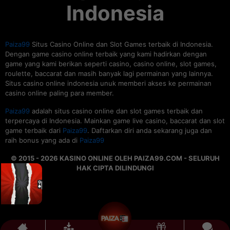
Indonesia
Paiza99
Situs Casino Online dan Slot Games terbaik di Indonesia.
Dengan game casino online terbaik yang kami hadirkan dengan
game yang kami berikan seperti casino, casino online, slot games,
roulette, baccarat dan masih banyak lagi permainan yang lainnya.
Situs casino online indonesia unuk memberi akses ke permainan
casino online paling para member.
Paiza99
adalah situs casino online dan slot games terbaik dan
terpercaya di Indonesia. Mainkan game live casino, baccarat dan slot
game terbaik dari
Paiza99
. Daftarkan diri anda sekarang juga dan
raih bonus yang ada di
Paiza99
© 2015 - 2026 KASINO ONLINE OLEH PAIZA99.COM - SELURUH
HAK CIPTA DILINDUNGI