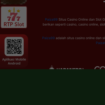
Paiza99
Situs Casino Online dan Slot 
berikan seperti casino, casino online, s
Paiza99
adalah situs casino online dan s
Paiza