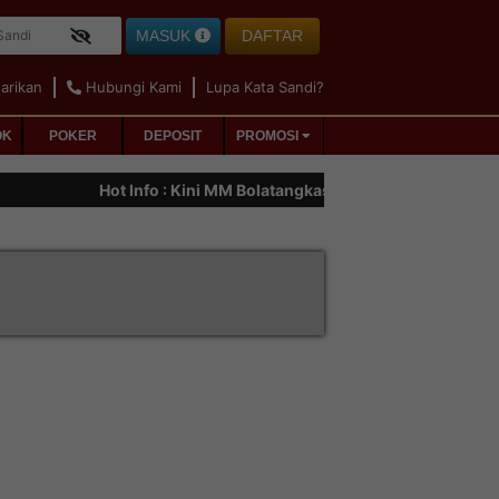
MASUK
DAFTAR
arikan
Hubungi Kami
Lupa Kata Sandi?
OK
POKER
DEPOSIT
PROMOSI
Hot Info : Kini MM Bolatangkas Paiza99 Hadir Fitur Jackpot