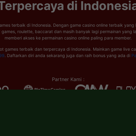
Terpercaya di Indonesi
Games terbaik di Indonesia. Dengan game casino online terbaik ya
lot games, roulette, baccarat dan masih banyak lagi permainan yang la
memberi akses ke permainan casino online paling para member.
lot games terbaik dan terpercaya di Indonesia. Mainkan game live ca
99
. Daftarkan diri anda sekarang juga dan raih bonus yang ada di
P
Partner Kami :